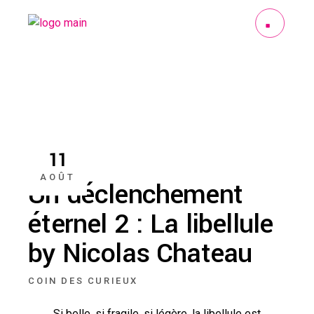
11
AOÛT
Un déclenchement
éternel 2 : La libellule
by Nicolas Chateau
COIN DES CURIEUX
Si belle, si fragile, si légère, la libellule est